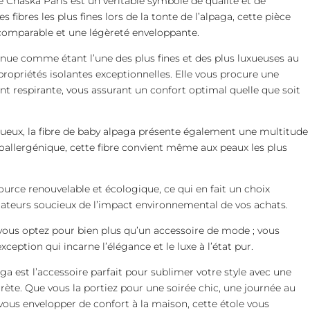
e Chaska Paris est un véritable symbole de qualité et de
s fibres les plus fines lors de la tonte de l’alpaga, cette pièce
comparable et une légèreté enveloppante.
nnue comme étant l’une des plus fines et des plus luxueuses au
ropriétés isolantes exceptionnelles. Elle vous procure une
ant respirante, vous assurant un confort optimal quelle que soit
uxueux, la fibre de baby alpaga présente également une multitude
oallergénique, cette fibre convient même aux peaux les plus
source renouvelable et écologique, ce qui en fait un choix
teurs soucieux de l’impact environnemental de vos achats.
 vous optez pour bien plus qu’un accessoire de mode ; vous
xception qui incarne l’élégance et le luxe à l’état pur.
ga est l’accessoire parfait pour sublimer votre style avec une
rète. Que vous la portiez pour une soirée chic, une journée au
us envelopper de confort à la maison, cette étole vous