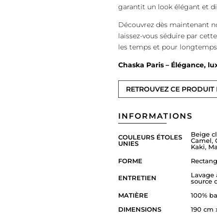
garantit un look élégant et d
Découvrez dès maintenant not
laissez-vous séduire par cett
les temps et pour longtemps
Chaska Paris – Élégance, lu
RETROUVEZ CE PRODUIT
INFORMATIONS
Beige cl
COULEURS ÉTOLES
Camel, C
UNIES
Kaki, Ma
FORME
Rectang
Lavage 
ENTRETIEN
source 
MATIÈRE
100% ba
DIMENSIONS
190 cm 