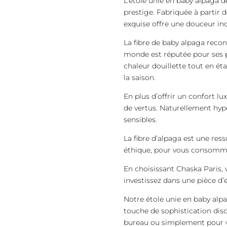
L’étole unie en baby alpaga d
prestige. Fabriquée à partir de
exquise offre une douceur in
La fibre de baby alpaga reco
monde est réputée pour ses p
chaleur douillette tout en ét
la saison.
En plus d’offrir un confort l
de vertus. Naturellement hyp
sensibles.
La fibre d’alpaga est une res
éthique, pour vous consomma
En choisissant Chaska Paris,
investissez dans une pièce d’e
Notre étole unie en baby alpa
touche de sophistication disc
bureau ou simplement pour vo