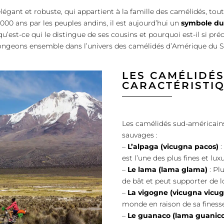
 élégant et robuste, qui appartient à la famille des camélidés, t
00 ans par les peuples andins, il est aujourd’hui un
symbole du 
u’est-ce qui le distingue de ses cousins et pourquoi est-il si pré
ongeons ensemble dans l’univers des camélidés d’Amérique du S
LES CAMÉLIDÉS
CARACTÉRISTI
Les camélidés sud-américain
sauvages :
–
L’alpaga (vicugna pacos)
:
est l’une des plus fines et l
–
Le lama (lama glama)
: Pl
de bât et peut supporter de 
–
La vigogne (vicugna vicu
monde en raison de sa finess
–
Le guanaco (lama guanic