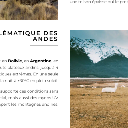
une toison épaisse qui le pr
BLÉMATIQUE DES
ANDES
nt en
Bolivie
, en
Argentine
, en
uts plateaux andins, jusqu’à 4
atiques extrêmes. En une seule
a nuit à +30°C en plein soleil.
a supporte ces conditions sans
cial, mais aussi des rayons UV
appent les montagnes andines.