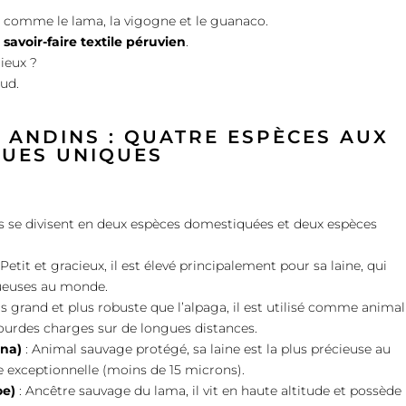
out comme le lama, la vigogne et le guanaco.
savoir-faire textile péruvien
.
cieux ?
ud.
 ANDINS : QUATRE ESPÈCES AUX
QUES UNIQUES
s se divisent en deux espèces domestiquées et deux espèces
 Petit et gracieux, il est élevé principalement pour sa laine, qui
uxueuses au monde.
us grand et plus robuste que l’alpaga, il est utilisé comme animal
lourdes charges sur de longues distances.
gna)
: Animal sauvage protégé, sa laine est la plus précieuse au
e exceptionnelle (moins de 15 microns).
oe)
: Ancêtre sauvage du lama, il vit en haute altitude et possède